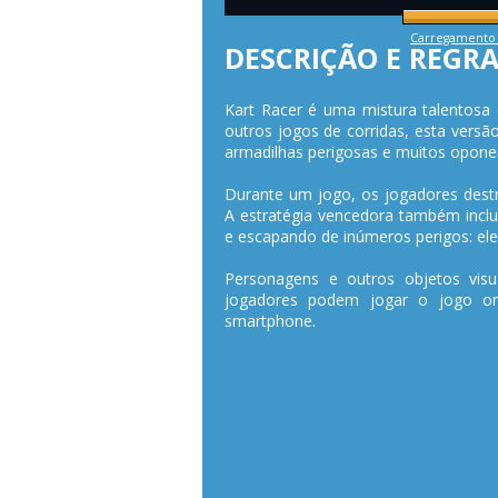
Carregamento 
DESCRIÇÃO E REGR
Kart Racer é uma mistura talentosa 
outros jogos de corridas, esta versão
armadilhas perigosas e muitos opone
Durante um jogo, os jogadores dest
A estratégia vencedora também inclu
e escapando de inúmeros perigos: ele
Personagens e outros objetos vi
jogadores podem jogar o jogo on
smartphone.