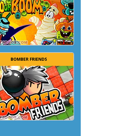
BOMBER FRIENDS