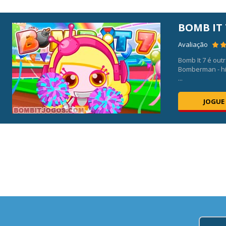
BOMB IT 
19K
Avaliação
Bomb It 7 é out
Bomberman - hit
...
JOGUE