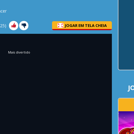
acer
25
)
JOGAR EM TELA CHEIA
Mais divertido
J