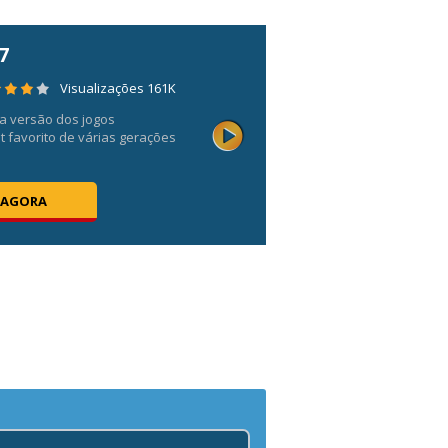
7
Visualizações 161K
ra versão dos jogos
 favorito de várias gerações
 AGORA